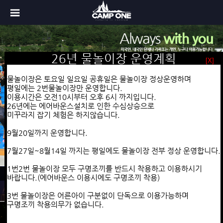
장박안내(변경되었습니다)
26년 물놀이장 운영계획
26년 당일물놀이 안내
[X]
[X]
[X]
24~25년도 장박 요금 안내
이용기간
물놀이장은 토요일 일요일 공휴일은 물놀이장 정상운영하며
1년 장박요청시 일시불로 진행하시면
5월1일~8월31일까지 토,일요일 공휴일은 물놀이장 전부 정상 운영
평일에는 2번물놀이장만 운영합니다.
텐트 235
평일에는 2번 물놀이장만 운영합니다.
이용시간은 오전10시부터 오후 6시 까지입니다.
만
카라반 255
만으로 이용하실수 있습니다.
7월27일~8월15일까지 평일에도 물놀이장 전부 정상 운영합니다.
26년에는 에어바운스설치로 인한
수심상승으로
9월~4월까지 (금토일 공휴일 4주기준)
이용요금
미꾸라지 잡기 체험은 하지않습니다.
일반텐트 18만원 / 카라반 20만원
1인 -> 8,000원
평상 1개당 -> 20,000원
9월20일까지 운영합니다.
5,6월 (금토일 공휴일 4주기준)
평상은 1개이상 반드시 사용하셔야 합니다.
일반텐트 22만원 / 카라반 26만원
단체할인
7월27일~8월14일 까지는 평일에도 물놀이장 전부 정상 운영합니다.
- 50명이상(1인당) -> 7,000원
7,8월 금토일 공휴일 4주기준
- 70명이상(1인당) -> 6,000원
1번2번 물놀이장 모두 구명조끼를 반드시 착용하고 이용하시기
(7월 마지막주 8월 첫째주 평일이용 가능)
- 100명이상(1인당) -> 5,000원
바랍니다.(에어바운스 이용시에도 구명조끼 착용)
Camp.one 소개
일반텐트 35만원 / 카라반 40만원
대여물품안내
버너,불판,가위,집게 set ->15,000원
3번 물놀이장은 어른아이 구분없이 단독으로 이용가능하며
구명조끼 1개당 -> 5,000원
구명조끼 착용의무가 없습니다.
릴전선 1개당 -> 5,000원
Camp.one 둘러보기
예약안내