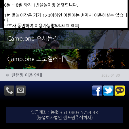
​010-5925-0606으로
6월 ~ 8월 까지 1번물놀이장 운영합니다.
예약자이름, 이용날짜, 이용인원(평상사용개수)
문자보내주시면 계좌번호랑 금액을 문자로 회신해드리겠습니다.
1번 물놀이장은
키가 120이하인 어린이는 혼자서 이용하실수 없습니
[다시 보지 않음]
[다시 보지 않음]
Camp.one 예약안내
다.
보호자 동반하여
이용가능합니다.
[다시 보지 않음]
Camp.one 오시는길
Camp.one 포토갤러리
글램핑 이용 안내
2025-04-30
입금계좌 : 농협 351-0803-5754-43
(농업회사법인 캠프원주식회사)