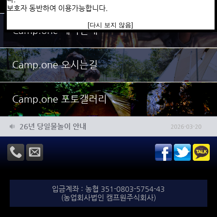
​010-5925-0606으로
보호자 동반하여
이용가능합니다.
예약자이름, 이용날짜, 이용인원(평상사용개수)
문자보내주시면 계좌번호랑 금액을 문자로 회신해드리겠습니다.
[다시 보지 않음]
[다시 보지 않음]
[다시 보지 않음]
Camp.one 예약안내
Camp.one 오시는길
Camp.one 포토갤러리
26년 물놀이장 운영계획
2026-03-20
26년 당일물놀이 안내
2026-03-20
입금계좌 : 농협 351-0803-5754-43
(농업회사법인 캠프원주식회사)