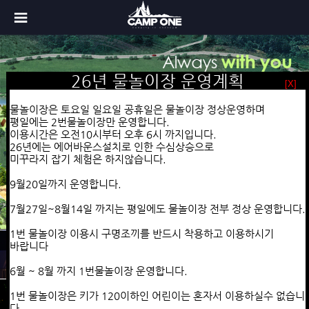
장박안내(변경되었습니다)
26년 물놀이장 운영계획
26년 당일물놀이 안내
[X]
[X]
[X]
24~25년도 장박 요금 안내
이용기간
물놀이장은 토요일 일요일 공휴일은 물놀이장 정상운영하며
1년 장박요청시 일시불로 진행하시면
5월1일~8월31일까지 토,일요일 공휴일은 물놀이장 전부 정상 운영
평일에는 2번물놀이장만 운영합니다.
텐트 235
평일에는 2번 물놀이장만 운영합니다.
이용시간은 오전10시부터 오후 6시 까지입니다.
만
카라반 255
만으로 이용하실수 있습니다.
7월27일~8월15일까지 평일에도 물놀이장 전부 정상 운영합니다.
26년에는 에어바운스설치로 인한
수심상승으로
9월~4월까지 (금토일 공휴일 4주기준)
이용요금
미꾸라지 잡기 체험은 하지않습니다.
일반텐트 18만원 / 카라반 20만원
1인 -> 8,000원
평상 1개당 -> 20,000원
9월20일까지 운영합니다.
5,6월 (금토일 공휴일 4주기준)
평상은 1개이상 반드시 사용하셔야 합니다.
일반텐트 22만원 / 카라반 26만원
단체할인
7월27일~8월14일 까지는 평일에도 물놀이장 전부 정상 운영합니다.
- 50명이상(1인당) -> 7,000원
7,8월 금토일 공휴일 4주기준
- 70명이상(1인당) -> 6,000원
1번 물놀이장 이용시 구명조끼를 반드시 착용하고 이용하시기
(7월 마지막주 8월 첫째주 평일이용 가능)
- 100명이상(1인당) -> 5,000원
바랍니다
Camp.one 소개
일반텐트 35만원 / 카라반 40만원
대여물품안내
버너,불판,가위,집게 set ->15,000원
6월 ~ 8월 까지 1번물놀이장 운영합니다.
구명조끼 1개당 -> 5,000원
릴전선 1개당 -> 5,000원
1번 물놀이장은
키가 120이하인 어린이는 혼자서 이용하실수 없습니
Camp.one 둘러보기
예약안내
다.