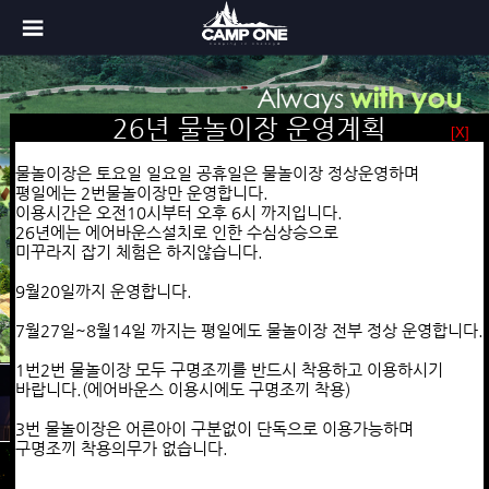
장박안내(변경되었습니다)
26년 물놀이장 운영계획
26년 당일물놀이 안내
[X]
[X]
[X]
24~25년도 장박 요금 안내
이용기간
물놀이장은 토요일 일요일 공휴일은 물놀이장 정상운영하며
1년 장박요청시 일시불로 진행하시면
5월1일~8월31일까지 토,일요일 공휴일은 물놀이장 전부 정상 운영
평일에는 2번물놀이장만 운영합니다.
텐트 235
평일에는 2번 물놀이장만 운영합니다.
이용시간은 오전10시부터 오후 6시 까지입니다.
만
카라반 255
만으로 이용하실수 있습니다.
7월27일~8월15일까지 평일에도 물놀이장 전부 정상 운영합니다.
26년에는 에어바운스설치로 인한
수심상승으로
9월~4월까지 (금토일 공휴일 4주기준)
이용요금
미꾸라지 잡기 체험은 하지않습니다.
일반텐트 18만원 / 카라반 20만원
1인 -> 8,000원
평상 1개당 -> 20,000원
9월20일까지 운영합니다.
5,6월 (금토일 공휴일 4주기준)
평상은 1개이상 반드시 사용하셔야 합니다.
일반텐트 22만원 / 카라반 26만원
단체할인
7월27일~8월14일 까지는 평일에도 물놀이장 전부 정상 운영합니다.
- 50명이상(1인당) -> 7,000원
7,8월 금토일 공휴일 4주기준
- 70명이상(1인당) -> 6,000원
1번2번 물놀이장 모두 구명조끼를 반드시 착용하고 이용하시기
(7월 마지막주 8월 첫째주 평일이용 가능)
- 100명이상(1인당) -> 5,000원
바랍니다.(에어바운스 이용시에도 구명조끼 착용)
Camp.one 소개
일반텐트 35만원 / 카라반 40만원
대여물품안내
버너,불판,가위,집게 set ->15,000원
3번 물놀이장은 어른아이 구분없이 단독으로 이용가능하며
구명조끼 1개당 -> 5,000원
구명조끼 착용의무가 없습니다.
릴전선 1개당 -> 5,000원
Camp.one 둘러보기
예약안내