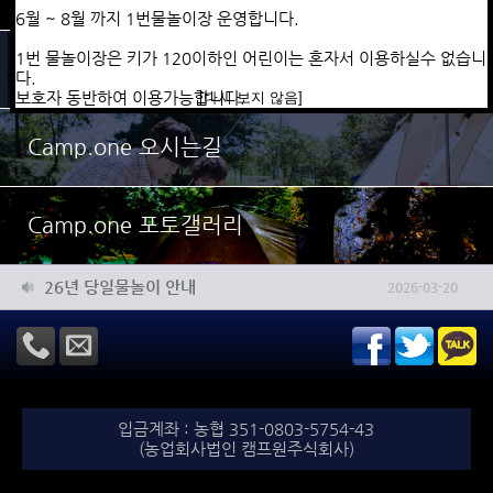
​010-5925-0606으로
6월 ~ 8월 까지 1번물놀이장 운영합니다.
예약자이름, 이용날짜, 이용인원(평상사용개수)
문자보내주시면 계좌번호랑 금액을 문자로 회신해드리겠습니다.
1번 물놀이장은
키가 120이하인 어린이는 혼자서 이용하실수 없습니
[다시 보지 않음]
[다시 보지 않음]
Camp.one 예약안내
다.
보호자 동반하여
이용가능합니다.
[다시 보지 않음]
Camp.one 오시는길
Camp.one 포토갤러리
26년 물놀이장 운영계획
2026-03-20
26년 당일물놀이 안내
2026-03-20
입금계좌 : 농협 351-0803-5754-43
(농업회사법인 캠프원주식회사)